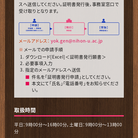
スへ送信してください。証明書発行後，事務室窓口で
受け取りとなります。
メールアドレス：
yok.gen@nihon-u.ac.jp
メールでの申請手順
ダウンロード[Excel]＜証明書発行願書＞
必要事項入力
指定のメールアドレスへ送信
件名を「証明書発行申請」としてください。
本文にて「氏名」「電話番号」をお知らせくださ
い。
取扱時間
平日：9時00分～16時00分，土曜日：9時00分～13時00
分