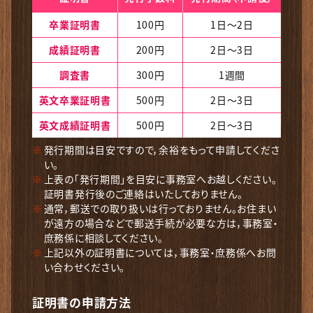
卒業証明書
100円
1日～2日
成績証明書
200円
2日～3日
調査書
300円
1週間
英文卒業
証明書
500円
2日～3日
英文成績
証明書
500円
2日～3日
発行期間は目安ですので，余裕をもって申請してくださ
い。
上表の「発行期間」を目安に事務室へお越しください。
証明書発行後のご連絡はいたしておりません。
通常，郵送での取り扱いは行っておりません。お住まい
が遠方の場合などで郵送手続が必要な方は，事務室・
庶務係に相談してください。
上記以外の証明書については，事務室・庶務係へお問
い合わせください。
証明書の申請方法