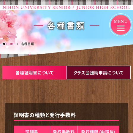
NIHON UNIVERSITY SENIOR / JUNIOR HIGH SCHOOL
各種書類
HOME
各種書類
各種証明書について
クラス会援助申請について
証明書の種類と発行手数料
証明書
発行
手数料
発行期間
（申請後）